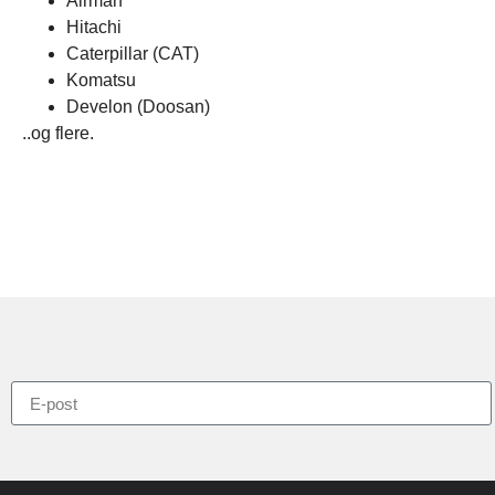
Airman
Hitachi
Caterpillar (CAT)
Komatsu
Develon (Doosan)
..og flere.