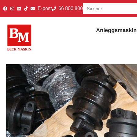
Search
E-post
66 800 800
for:
Anleggsmaskin