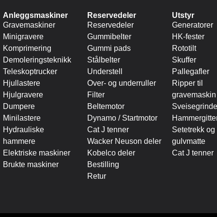
Anleggsmaskiner
Reservedeler
Utstyr
Gravemaskiner
Reservedeler
Generatorer
Minigravere
Gummibelter
HK-fester
Komprimering
Gummi pads
Rototilt
Demoleringsteknikk
Stålbelter
Skuffer
Teleskoptrucker
Understell
Pallegafler
Hjullastere
Over- og underruller
Ripper til
Hjulgravere
Filter
gravemaskin
Dumpere
Beltemotor
Sveisegrinde
Minilastere
Dynamo / Startmotor
Hammergitte
Hydrauliske
Cat J tenner
Setetrekk og
hammere
Wacker Neuson deler
gulvmatte
Elektriske maskiner
Kobelco deler
Cat J tenner
Brukte maskiner
Bestilling
Retur