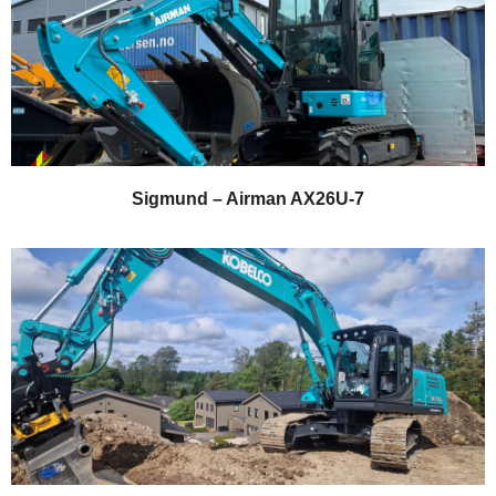
Sigmund – Airman AX26U-7