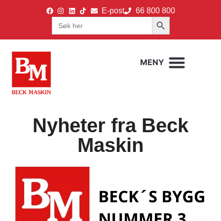
E-post
66 800 800
Search Button
Search
for:
Nyheter fra Beck
Maskin