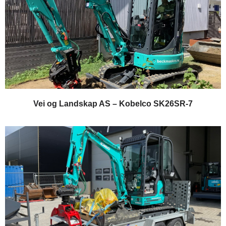
Vei og Landskap AS – Kobelco SK26SR-7