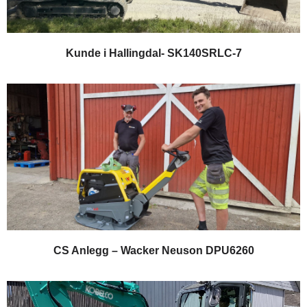
Kunde i Hallingdal- SK140SRLC-7
CS Anlegg – Wacker Neuson DPU6260