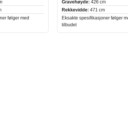
m
Gravehøyde:
426 cm
m
Rekkevidde:
471 cm
ner følger med
Eksakte spesifikasjoner følger 
tilbudet