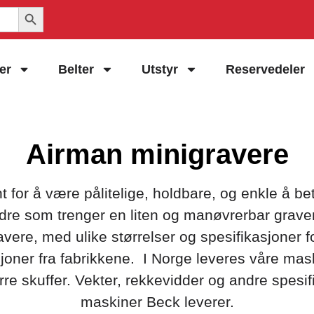
Search Button
er
Belter
Utstyr
Reservedeler
Airman minigravere
t for å være pålitelige, holdbare, og enkle å be
dre som trenger en liten og manøvrerbar gravem
avere, med ulike størrelser og spesifikasjoner 
joner fra fabrikkene. I Norge leveres våre mas
tørre skuffer. Vekter, rekkevidder og andre spesi
maskiner Beck leverer.