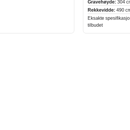
Gravehøyde:
304 c
Rekkevidde:
490 c
Eksakte spesifikasjo
tilbudet