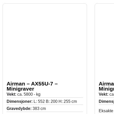
Airman – AX55U-7 –
Airma
Minigraver
Minig
Vekt:
ca. 5800 - kg
Vekt:
ca
Dimensjoner:
L: 552 B: 200 H: 255 cm
Dimens
Gravedybde:
383 cm
Eksakte 