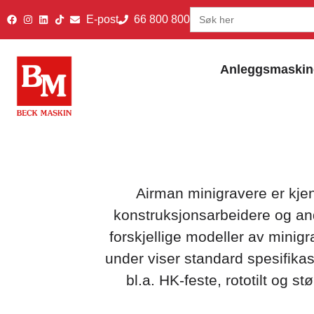
Search
E-post
66 800 800
for:
Anleggsmaskin
Airman minigravere er kjen
konstruksjonsarbeidere og an
forskjellige modeller av minigr
under viser standard spesifikas
bl.a. HK-feste, rototilt og s