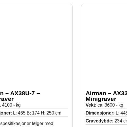
n – AX38U-7 –
Airman – AX33
raver
Minigraver
. 4100 - kg
Vekt:
ca. 3600 - kg
joner:
L: 465 B: 174 H: 250 cm
Dimensjoner:
L: 44
Gravedybde:
234 c
spesifikasjoner følger med