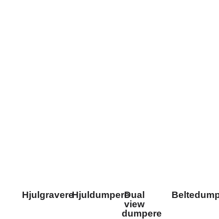
Hjulgravere
Hjuldumpere
Dual
Beltedump
view
dumpere