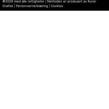
©2026 med alle rettigheter | Nettsiden er produsert av Kurer
Grafisk |
Personvernerklæring
|
Cookies