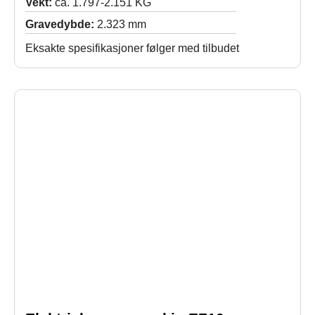
Vekt:
ca. 1.797-2.151 KG
Gravedybde:
2.323 mm
Eksakte spesifikasjoner følger med tilbudet