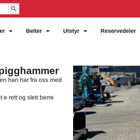
Search Button
er
Belter
Utstyr
Reservedeler
S pigghammer
en han har fra oss med
e rett og slett berre