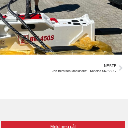
NESTE
Jon Berntsen Maskindrift – Kobelco SK75SR-7
Meld meg på!