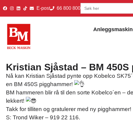
Search
E-post
66 800 800
for:
Anleggsmaskin
Kristian Sjåstad – BM 450
Nå kan Kristian Sjåstad pynte opp Kobelco SK75´
en BM 450S pigghammer!
BM hammeren blir rå til den sorte Kobelco´en – det 
lekkert!
Takk for tilliten og gratulerer med ny pigghammer!
S: Trond Wiker – 919 22 116.