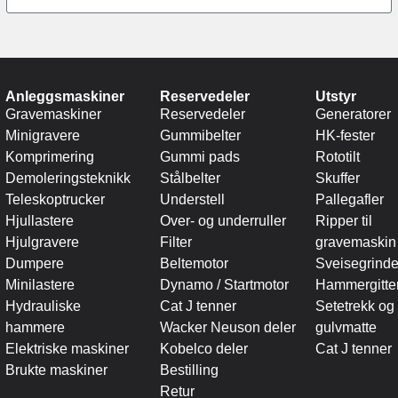
Anleggsmaskiner
Reservedeler
Utstyr
Gravemaskiner
Reservedeler
Generatorer
Minigravere
Gummibelter
HK-fester
Komprimering
Gummi pads
Rototilt
Demoleringsteknikk
Stålbelter
Skuffer
Teleskoptrucker
Understell
Pallegafler
Hjullastere
Over- og underruller
Ripper til
Hjulgravere
Filter
gravemaskin
Dumpere
Beltemotor
Sveisegrinde
Minilastere
Dynamo / Startmotor
Hammergitte
Hydrauliske
Cat J tenner
Setetrekk og
hammere
Wacker Neuson deler
gulvmatte
Elektriske maskiner
Kobelco deler
Cat J tenner
Brukte maskiner
Bestilling
Retur