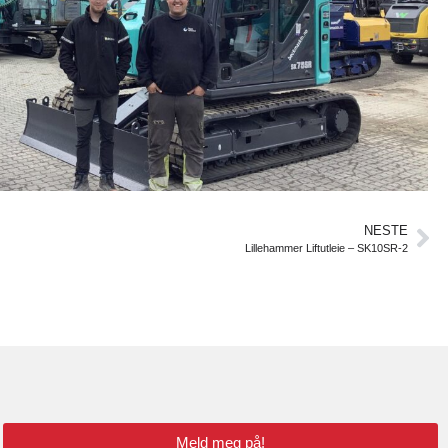
NESTE
Lillehammer Liftutleie – SK10SR-2
Meld meg på!