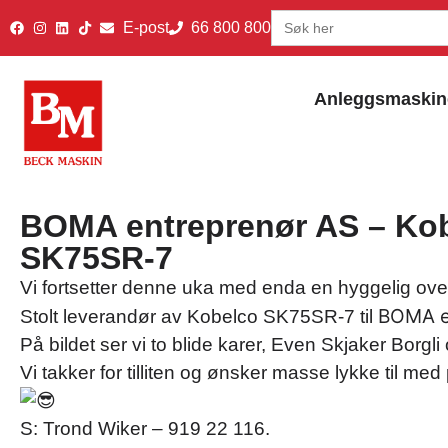
Search
E-post
66 800 800
for:
Anleggsmaskin
BOMA entreprenør AS – Ko
SK75SR-7
Vi fortsetter denne uka med enda en hyggelig ove
BOMA e
Stolt leverandør av
Kobelco
SK75SR-7 til
På bildet ser vi to blide karer, Even Skjaker Borgli
Vi takker for tilliten og ønsker masse lykke til me
S: Trond Wiker – 919 22 116.