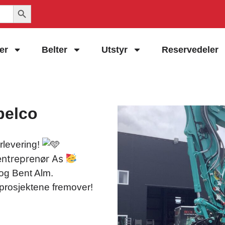
Search Button
er
Belter
Utstyr
Reservedeler
belco
rlevering!
ntreprenør As
 og Bent Alm.
d prosjektene fremover!